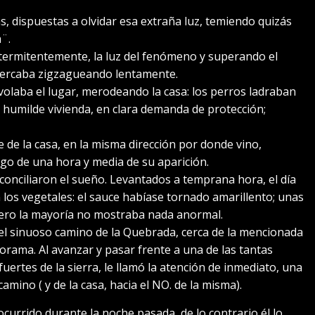
s, dispuestas a olvidar esa extraña luz, temiendo quizás
¨.
ntermitentemente, la luz del fenómeno y superando el
acercaba zigzagueando lentamente.
volaba el lugar, merodeando la casa: los perros ladraban
 humilde vivienda, en clara demanda de protección;
e de la casa, en la misma dirección por donde vino,
ego de una hora y media de su aparición.
, conciliaron el sueño. Levantados a temprana hora, el día
 los vegetales: el sauce habíase tornado amarillento; unas
 pero la mayoría no mostraba nada anormal.
l sinuoso camino de la Quebrada, cerca de la mencionada
orama. Al avanzar y pasar frente a una de las tantas
rtes de la sierra, le llamó la atención de inmediato, una
mino ( y de la casa, hacia el NO. de la misma).
urrido durante la noche pasada, de lo contrario él lo