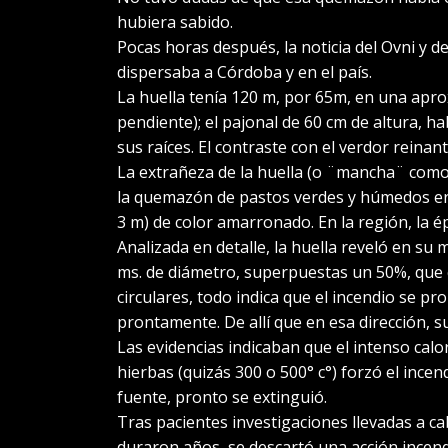
hubiera sabido.
Pocas horas después, la noticia del Ovni y de
dispersaba a Córdoba y en el país.
La huella tenía 120 m, por 65m, en una aprox
pendiente); el pajonal de 60 cm de altura, 
sus raíces. El contraste con el verdor reinan
La extrañeza de la huella (o ¨mancha¨ como
la quemazón de pastos verdes y húmedos era 
3 m) de color amarronado. En la región, la é
Analizada en detalle, la huella reveló en su m
ms. de diámetro, superpuestas un 50%, que 
circulares, todo indica que el incendio se p
prontamente. De allí que en esa dirección, s
Las evidencias indicaban que el intenso cal
hierbas (quizás 300 o 500° c°) forzó el incen
fuente, pronto se extinguió.
Tras pacientes investigaciones llevadas a c
duraron años, se descartó una acción incendi