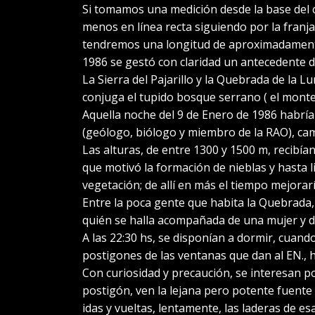
Si tomamos una medición desde la base del 
menos en línea recta siguiendo por la franj
tendremos una longitud de aproximadamente 
1986 se gestó con claridad un antecedente 
La Sierra del Pajarillo y la Quebrada de la L
conjuga el tupido bosque serrano ( el monte)
Aquella noche del 9 de Enero de 1986 habría
(geólogo, biólogo y miembro de la RAO), camb
Las alturas, de entre 1300 y 1500 m, recibí
que motivó la formación de nieblas y hasta l
vegetación; de allí en más el tiempo mejorar
Entre la poca gente que habita la Quebrada, 
quién se halla acompañada de una mujer y d
A las 22:30 hs, se disponían a dormir, cuando
postigones de las ventanas que dan al EN., hac
Con curiosidad y precaución, se interesan po
postigón, ven la lejana pero potente fuente
idas y vueltas, lentamente, las laderas de es