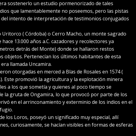
era sostenerlo un estudio pormenorizado de tales
medios que lamentablemente no poseemos, pero las pistas
 del intento de interpretación de testimonios conjugados
rro Uritorco ( Córdoba) o Cerro Macho, un monte sagrado
hace 13.000 años a.C. cazadores y recolectores ya
metros detrás del Monte) donde se hallaron restos
s objetos. Pertenecían los últimos habitantes de esta
 era llamada Uncamira.
ueron otorgadas en merced a Blas de Rosales en 1574 (
. Este promovió la agricultura y la explotación minera
es a los que sometía y quienes al poco tiempo se
e la gruta de Ongamira, lo que provocó por parte de los
ivó en el arrinconamiento y exterminio de los indios en el
fugio.
de los Loros, poseyó un significado muy especial, allí
nes, curiosamente, se hacían visibles en formas de esferas