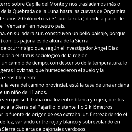
cerro sobre Capilla del Monte y nos trasladamos más o
a de la Quebrada de la Luna hasta las cuevas de Ongamira
unos 20 kilómetros ( 31 por la ruta ) donde a partir de
de ¨Ventana¨ en nuestro país.
una, en su ladera sur, constituyen un bello paisaje, porque
 con los pajonales de altura de la Sierra.
 de ocurrir algo que, según el investigador Ángel Díaz
iaría el status sociológico de la región.
an un cambio de tiempo, con descenso de la temperatura, lo
igeras lloviznas, que humedecieron el suelo y la
ía sensiblemente.
a la vera del camino provincial, está la casa de una anciana
e un niño de 11 años.
 ven que se filtraba una luz entre blanca y rojiza, por los
ia la Sierra del Pajarillo, distante 1 o 2 kilómetros.
r la fuente de origen de esa extraña luz. Entreabriendo el
 de luz, variando entre rojo y blanco y sobrevolando en
a Sierra cubierta de pajonales verdosos.