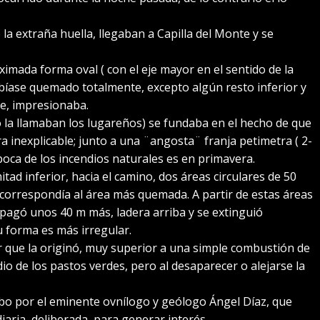
 la extraña huella, llegaban a Capilla del Monte y se
imada forma oval ( con el eje mayor en el sentido de la
habíase quemado totalmente, excepto algún resto inferior y
te, impresionaba.
 la llamaban los lugareños) se fundaba en el hecho de que
inexplicable; junto a una ¨angosta¨ franja petimetra ( 2-
poca de los incendios naturales es en primavera.
itad inferior, hacia el camino, dos áreas circulares de 50
correspondía al área más quemada. A partir de estas áreas
ropagó unos 40 m más, ladera arriba y se extinguió
u forma es más irregular.
or que la originó, muy superior a una simple combustión de
dio de los pastos verdes, pero al desaparecer o alejarse la
abo por el eminente ovnílogo y geólogo Ángel Díaz, que
aria, deliberada, para generar interés.