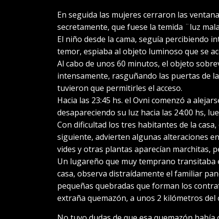
En seguida las mujeres cerraron las ventana
secretamente, que fuese la temida ¨luz mala
El niño desde la cama, seguía percibiendo i
temor, espiaba al objeto luminoso que se 
Al cabo de unos 60 minutos, el objeto sobre
intensamente, rasguñando las puertas de la
tuvieron que permitirles el acceso.
Hacia las 23:45 hs. el Ovni comenzó a alejars
desapareciendo su luz hacia las 24:00 hs, lu
Con dificultad los tres habitantes de la casa
siguiente, advierten algunas alteraciones en
vides y otras plantas aparecían marchitas,
Un lugareño que muy temprano transitaba e
casa, observa distraídamente el familiar pan
pequeñas quebradas que forman los contrafue
extraña quemazón, a unos 2 kilómetros del ca
No tuvo dudas de que esa quemazón había oc