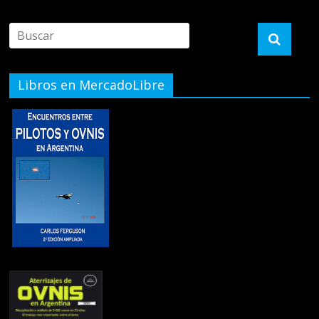
Libros en MercadoLibre