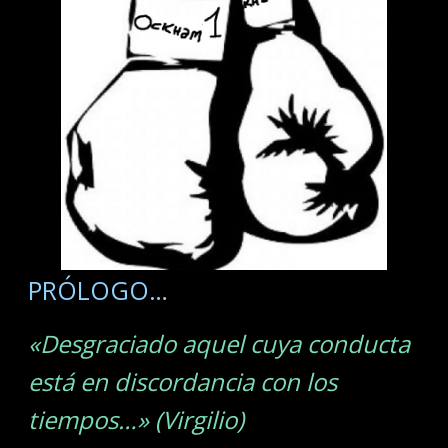
PRÓLOGO…
«Desgraciado aquel cuya conducta
está en discordancia con los
tiempos…» (Virgilio)