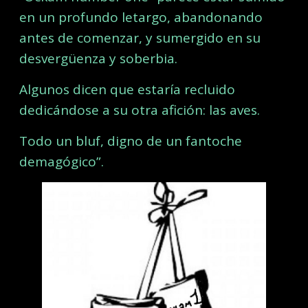
en un profundo letargo, abandonando
antes de comenzar, y sumergido en su
desvergüenza y soberbia.
Algunos dicen que estaría recluido
dedicándose a su otra afición: las aves.
Todo un bluf, digno de un fantoche
demagógico”.