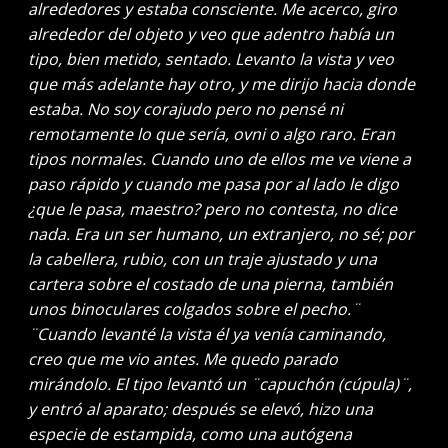
alrededores y estaba consciente. Me acerco, giro
alrededor del objeto y veo que adentro había un
tipo, bien metido, sentado. Levanto la vista y veo
que más adelante hay otro, y me dirijo hacia donde
estaba. No soy corajudo pero no pensé ni
remotamente lo que sería, ovni o algo raro. Eran
tipos normales. Cuando uno de ellos me ve viene a
paso rápido y cuando me pasa por al lado le digo
¿que le pasa, maestro? pero no contesta, no dice
nada. Era un ser humano, un extranjero, no sé; por
la cabellera, rubio, con un traje ajustado y una
cartera sobre el costado de una pierna, también
unos binoculares colgados sobre el pecho.¨
¨Cuando levanté la vista él ya venía caminando,
creo que me vio antes. Me quedo parado
mirándolo. El tipo levantó un ¨capuchón (cúpula)¨,
y entró al aparato; después se elevó, hizo una
especie de estampida, como una autógena